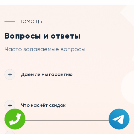
ПОМОЩЬ
Вопросы и ответы
Часто задаваемые вопросы
Даём ли мы гарантию
Да, мы действительно даём гарантию 365
дней на все выполненные нашими
Что насчёт скидок
мастерами работы, а так же на запчасти,
которые были куплены нами
Мы рады постоянному сотрудничеству,
поэтому делаем скидки нашим постоянным